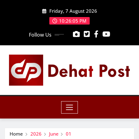
Skip
Friday, 7 August 2026
to
content
10:26:07 PM
Follow Us
Home
2026
June
01