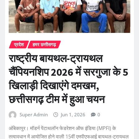
प्रदेश
हमर छत्तीसगढ़
राष्ट्रीय बायथल-ट्रायथल
चैंपियनशिप 2026 में सरगुजा के 5
खिलाड़ी दिखाएंगे दमखम,
छत्तीसगढ़ टीम में हुआ चयन
Super Admin
Jun 1, 2026
0
अंबिकापुर। मॉडर्न पेंटाथलॉन फेडरेशन ऑफ इंडिया (MPFI) के
तत्वावधान में आयोजित होने वाली 15वीं एमपीएफआई बायथल-ट्रायथल