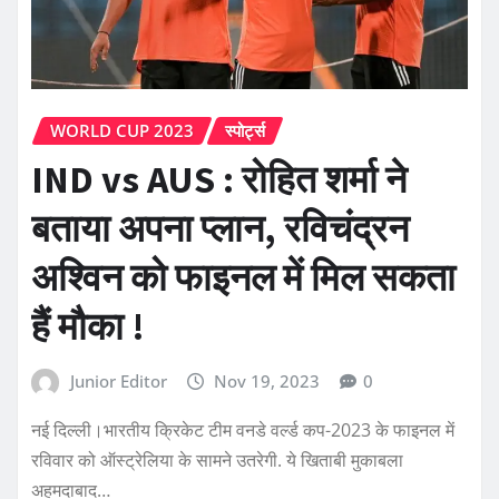
WORLD CUP 2023
स्पोर्ट्स
IND vs AUS : रोहित शर्मा ने
बताया अपना प्लान, रविचंद्रन
अश्विन को फाइनल में मिल सकता
हैं मौका !
Junior Editor
Nov 19, 2023
0
नई दिल्ली।भारतीय क्रिकेट टीम वनडे वर्ल्ड कप-2023 के फाइनल में
रविवार को ऑस्ट्रेलिया के सामने उतरेगी. ये खिताबी मुकाबला
अहमदाबाद…