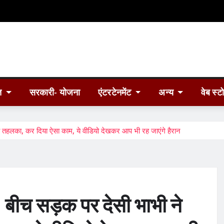
त
सरकारी- योजना
एंटरटेनमेंट
अन्य
वेब स्ट
हलका, कर दिया ऐसा काम, ये वीडियो देखकर आप भी रह जाएंगे हैरान
ीच सड़क पर देसी भाभी ने