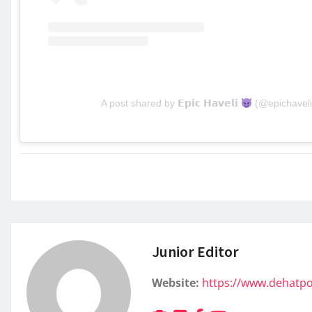
A post shared by 𝗘𝗽𝗶𝗰 𝗛𝗮𝘃𝗲𝗹𝗶
(@epichaveli
Junior Editor
Website:
https://www.dehatp