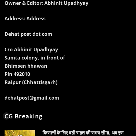
Owner & Editor: Abhinit Upadhyay
Address: Address
Dehat post dot com
C/o Abhinit Upadhyay
Samta colony, in front of
Bhimsen bhawan
Pin 492010
Raipur (Chhattisgarh)
dehatpost@gmail.com
CG Breaking
किसानों के लिए बढ़ी राहत की समय सीमा, अब इस