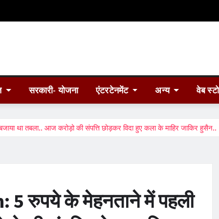
त
सरकारी- योजना
एंटरटेनमेंट
अन्य
वेब स्ट
जाया था तबला.. आज करोड़ो की संपत्ति छोड़कर विदा हुए कला के माहिर जाकिर हुसैन..
रुपये के मेहनताने में पहली