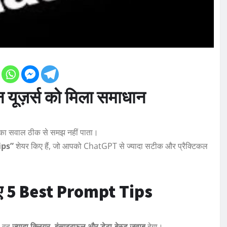
यूज़र्स को मिला समाधान
ा सवाल ठीक से समझ नहीं पाता।
ips”
शेयर किए हैं, जो आपको ChatGPT से ज्यादा सटीक और प्रैक्टिकल
िए 5 Best Prompt Tips
ो वह
ज्यादा क्लियर, इंसाइटफुल और डेटा-बेस्ड जवाब
देगा।