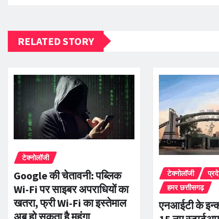
RELATED STORY
टेक्नोलॉजी
टेक्नोलॉजी
प्रद
Google की चेतावनी: पब्लिक
Wi-Fi पर साइबर अपराधियों का
हमर छत्तीसगढ़
खतरा, फ्री Wi-Fi का इस्तेमाल
एनआईटी के इन्क्य
अब हो सकता है महंगा
15 नए स्टार्टअप