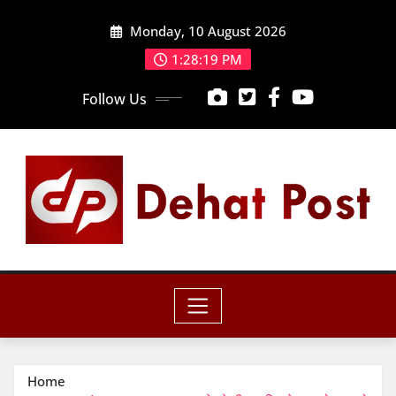
Skip
Monday, 10 August 2026
to
content
1:28:20 PM
Follow Us
Home