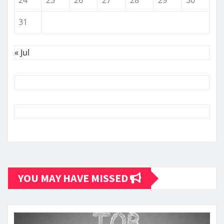
24
25
26
27
28
29
30
31
« Jul
YOU MAY HAVE MISSED