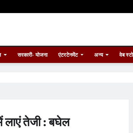
त
सरकारी- योजना
एंटरटेनमेंट
अन्य
वेब स्ट
 लाएं तेजी : बघेल